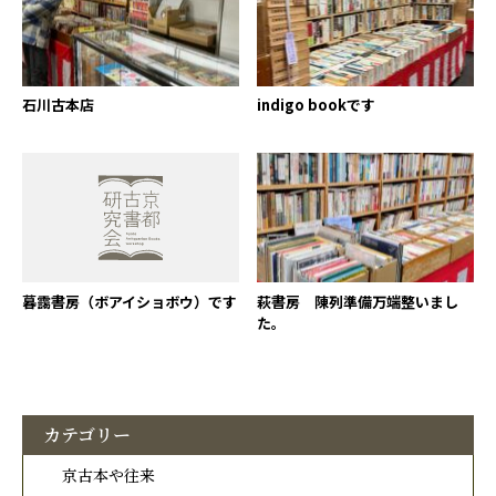
石川古本店
indigo bookです
暮靄書房（ボアイショボウ）です
萩書房 陳列準備万端整いまし
た。
カテゴリー
京古本や往来