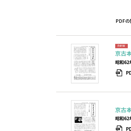
PDFの
京古
昭和62
P
京古
昭和62
P