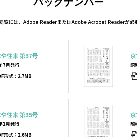
バックナンバー
閲覧には、Adobe ReaderまたはAdobe Acrobat Readerが
本や往来
第37号
京
年7月発行
昭
DF形式：2.7MB
本や往来
第35号
京
年1月発行
昭
DF形式：2.6MB