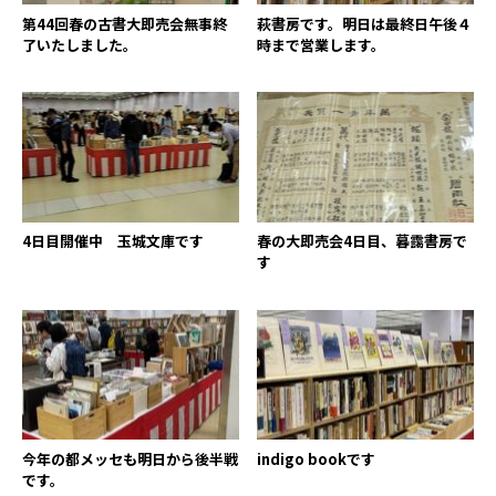
第44回春の古書大即売会無事終
萩書房です。明日は最終日午後４
了いたしました。
時まで営業します。
4日目開催中 玉城文庫です
春の大即売会4日目、暮靄書房で
す
今年の都メッセも明日から後半戦
indigo bookです
です。