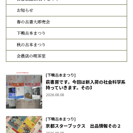
お知らせ
春の古書大即売会
下鴨古本まつり
秋の古本まつり
会員店の喫茶室
[下鴨古本まつり]
萩書房です。今回は新入荷の社会科学系
持っていきます。その3
2026.08.08
[下鴨古本まつり]
京都スターブックス 出品情報その２
2026.08.08