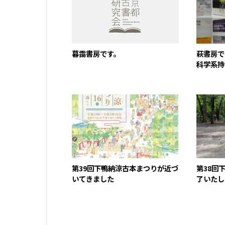
暮靄書房です。
萩書房で
科学系持
第39回下鴨納涼古本まつりが近づ
第38回
いてきました
了いたし