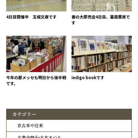
4日目開催中 玉城文庫です
春の大即売会4日目、暮靄書房で
す
今年の都メッセも明日から後半戦
indigo bookです
です。
カテゴリー
京古本や往来
古書会館de古本まつり